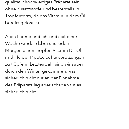
qualitativ hochwertiges Präparat sein 
ohne Zusatzstoffe und bestenfalls in 
Tropfenform, da das Vitamin in dem Öl 
bereits gelöst ist.
Auch Leonie und ich sind seit einer 
Woche wieder dabei uns jeden 
Morgen einen Tropfen Vitamin D - Öl 
mithilfe der Pipette auf unsere Zungen 
zu tröpfeln. Letztes Jahr sind wir super 
durch den Winter gekommen, was 
sicherlich nicht nur an der Einnahme 
des Präparats lag aber schaden tut es 
sicherlich nicht.
*1) Segreto, V. & Colombani P. (2019). 
SG-FB_Vitamin_D_V1.1. 
AG 