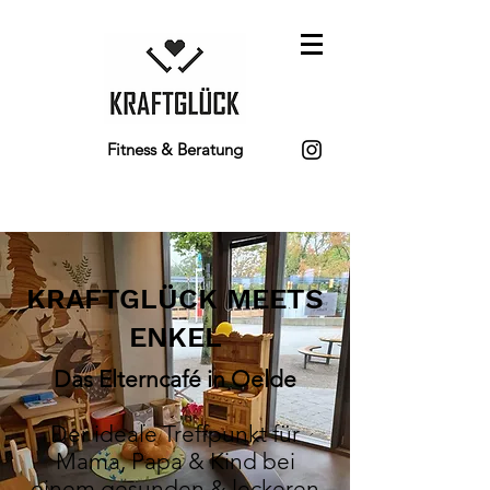
Fitness & Beratung
KRAFTGLÜCK MEETS
ENKEL
Das Elterncafé in Oelde
Der ideale Treffpunkt für
Mama, Papa & Kind bei
einem gesunden & leckeren