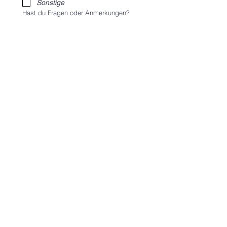
Sonstige
Hast du Fragen oder Anmerkungen?
Ich stimme den 
AGB's
 zu!
*
Einreichen
kraftglueck
Kontakt
AGB
Datenschutzerklärung
Impressum